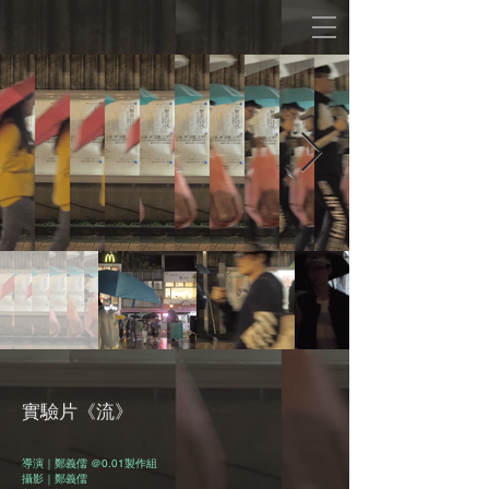
​​​實驗片《流》
導演｜鄭義儒 ＠0.01製作組​
攝影｜鄭義儒