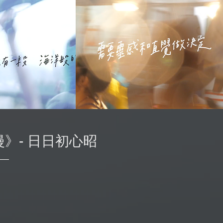
漫》-
日日初心昭