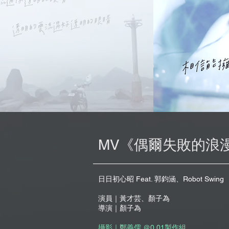
​​MV《偶爾失敗的浪
日日初心昭 Feat. 郭鈞涵、Robot Swing
演員｜黃才芸、顏子為
導演｜顏子為
攝影｜鄭義儒
＠0.01製作組​